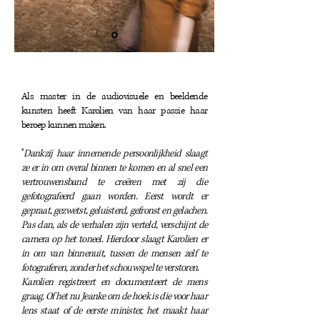
Als master in de audiovisuele en beeldende
kunsten heeft Karolien van haar passie haar
beroep kunnen maken.
''
Dankzij haar innemende persoonlijkheid slaagt
ze er in om overal binnen te komen en al snel een
vertrouwensband te creëren met zij die
gefotografeerd gaan worden. Eerst wordt er
gepraat, gezwetst, geluisterd, gefronst en gelachen.
Pas dan, als de verhalen zijn verteld, verschijnt de
camera op het toneel. Hierdoor slaagt Karolien er
in om van binnenuit, tussen de mensen zelf te
fotograferen, zonder het schouwspel te verstoren.
Karolien registreert en documenteert de mens
graag. Of het nu Jeanke om de hoek is die voor haar
lens staat of de eerste minister, het maakt haar