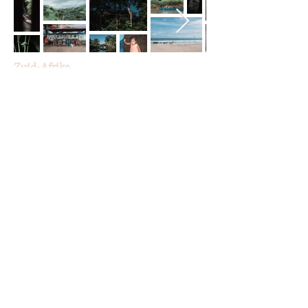
Zuid-Afrika
Zuid Frankrijk
www.karoliencoenen.be